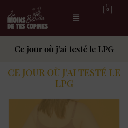
0
Ce jour où j’ai testé le LPG
CE JOUR OÙ J’AI TESTÉ LE
LPG