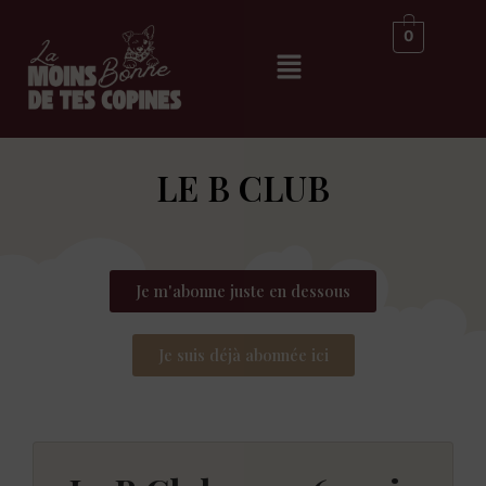
0
LE B CLUB
Je m'abonne juste en dessous
Je suis déjà abonnée ici