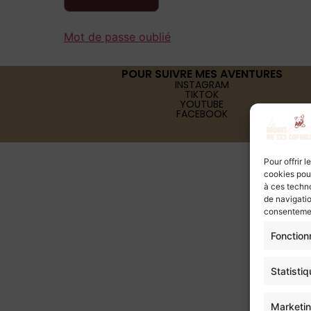
Mot de passe oublié
POUR SUIVRE MES AVENTURES
INSTAGRAM
TIKTOK
YOUTUBE
FACEBOOK
Pour offrir 
cookies pour
à ces techn
de navigatio
consentement
Fonction
Statisti
Marketi