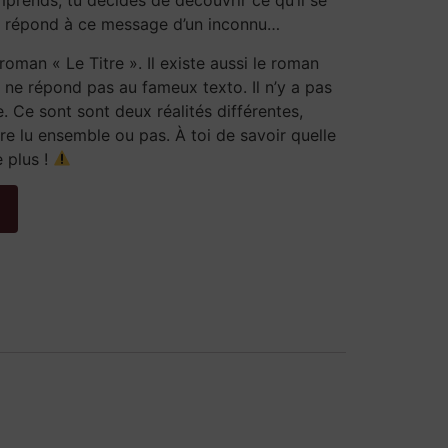
omprends, tu décides de découvrir ce qu’il se
le répond à ce message d’un inconnu…
oman « Le Titre ». Il existe aussi le roman
 ne répond pas au fameux texto. Il n’y a pas
e. Ce sont sont deux réalités différentes,
tre lu ensemble ou pas.
À
toi de savoir quelle
e plus !