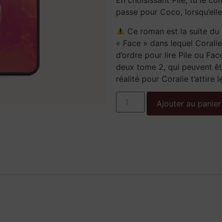
En choisissant Pile, tu le c
passe pour Coco, lorsqu’el
Ce roman est la suite du r
« Face » dans lequel Coralie
d’ordre pour lire Pile ou Fac
deux tome 2, qui peuvent ê
réalité pour Coralie t’attire l
Ajouter au panier