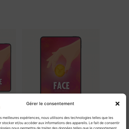
Gérer le consentement
Tome 2
Ebook Face, Tome 2
les meilleures expériences, nous utilisons des technologies telles que les
 stocker et/ou accéder aux informations des appareils. Le fait de consentir
7,99
€
ologies nous permettra de traiter des données telles que le comportement