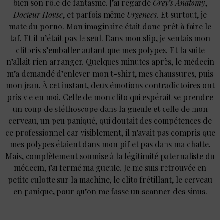
bien son rôle de fantasme. J’ai regardé
Grey’s Anatomy
,
Docteur House
, et parfois même
Urgences
. Et surtout, je
mate du porno. Mon imaginaire était donc prêt à faire le
taf. Et il n’était pas le seul. Dans mon slip, je sentais mon
clitoris s’emballer autant que mes polypes. Et la suite
n’allait rien arranger. Quelques minutes après, le médecin
m’a demandé d’enlever mon t-shirt, mes chaussures, puis
mon jean. À cet instant, deux émotions contradictoires ont
pris vie en moi. Celle de mon clito qui espérait se prendre
un coup de stéthoscope dans la gueule et celle de mon
cerveau, un peu paniqué, qui doutait des compétences de
ce professionnel car visiblement, il n’avait pas compris que
mes polypes étaient dans mon pif et pas dans ma chatte.
Mais, complètement soumise à la légitimité paternaliste du
médecin, j’ai fermé ma gueule. Je me suis retrouvée en
petite culotte sur la machine, le clito frétillant, le cerveau
en panique, pour qu’on me fasse un scanner des sinus.