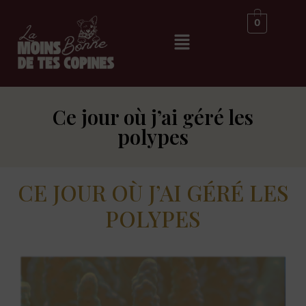
0
Ce jour où j’ai géré les
polypes
CE JOUR OÙ J’AI
GÉRÉ LES
POLYPES