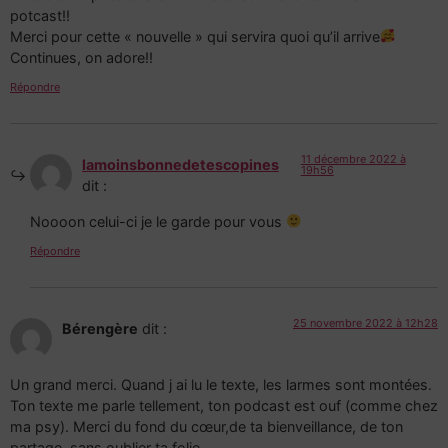
potcast!!
Merci pour cette « nouvelle » qui servira quoi qu’il arrive
Continues, on adore!!
Répondre
11 décembre 2022 à
lamoinsbonnedetescopines
19h56
dit :
Noooon celui-ci je le garde pour vous
Répondre
25 novembre 2022 à 12h28
Bérengère
dit :
Un grand merci. Quand j ai lu le texte, les larmes sont montées.
Ton texte me parle tellement, ton podcast est ouf (comme chez
ma psy). Merci du fond du cœur,de ta bienveillance, de ton
partage, sans oublier ta folie.