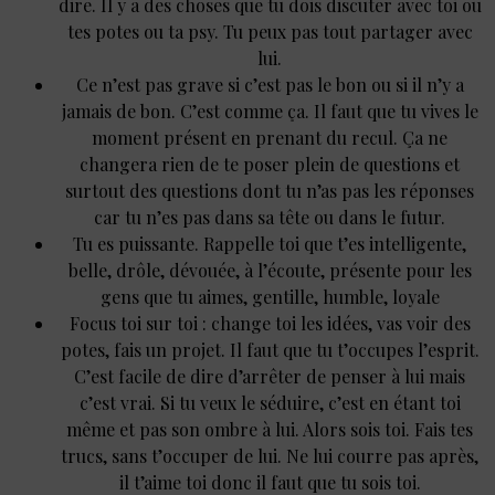
dire. Il y a des choses que tu dois discuter avec toi ou
tes potes ou ta psy. Tu peux pas tout partager avec
lui.
Ce n’est pas grave si c’est pas le bon ou si il n’y a
jamais de bon. C’est comme ça. Il faut que tu vives le
moment présent en prenant du recul. Ça ne
changera rien de te poser plein de questions et
surtout des questions dont tu n’as pas les réponses
car tu n’es pas dans sa tête ou dans le futur.
Tu es puissante. Rappelle toi que t’es intelligente,
belle, drôle, dévouée, à l’écoute, présente pour les
gens que tu aimes, gentille, humble, loyale
Focus toi sur toi : change toi les idées, vas voir des
potes, fais un projet. Il faut que tu t’occupes l’esprit.
C’est facile de dire d’arrêter de penser à lui mais
c’est vrai. Si tu veux le séduire, c’est en étant toi
même et pas son ombre à lui. Alors sois toi. Fais tes
trucs, sans t’occuper de lui. Ne lui courre pas après,
il t’aime toi donc il faut que tu sois toi.