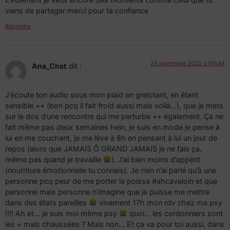
viens de partager merci pour ta confiance
Répondre
24 novembre 2022 à 14h44
Ana_Chst
dit :
J’écoute ton audio sous mon plaid en grelotant, en étant
sensible ++ (bon pcq il fait froid aussi mais voilà…), que je mets
sur le dos d’une rencontre qui me perturbe ++ également. Ça ne
fait même pas deux semaines hein, je suis en mode je pense à
lui en me couchant, je me lève à 8h en pensant à lui un jour de
repos (alors que JAMAIS Ô GRAND JAMAIS je ne fais ça,
même pas quand je travaille
). J’ai bien moins d’appétit
(nourriture émotionnelle tu connais). Je n’en n’ai parlé qu’à une
personne pcq peur de me porter la poisse #ahcavaloin et que
personne mais personne n’imagine que je puisse me mettre
dans des états pareilles
vivement 17h mon rdv chez ma psy
!!!! Ah et… je suis moi même psy
quoi… les cordonniers sont
les + mals chaussées ? Mais non… Et ça va pour toi aussi, dans