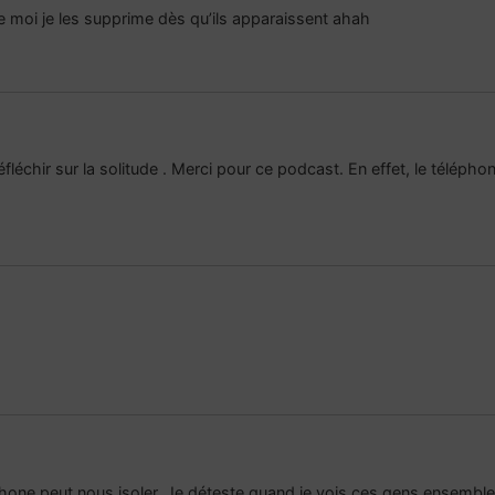
 moi je les supprime dès qu’ils apparaissent ahah
fléchir sur la solitude . Merci pour ce podcast. En effet, le télép
phone peut nous isoler. Je déteste quand je vois ces gens ensemble