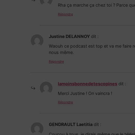
Rha ça marche ça chez toi ? Parce que
Répondre
Justine DELANNOY
dit :
Waouh ce podcast est top et va me faire ré
nous même.
Répondre
lamoinsbonnedetescopines
dit :
Merci Justine ! On vaincra !
Répondre
GENDRAULT Laetitia
dit :
Coucou à tous, je dirais même que le télé