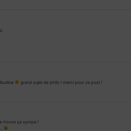
si
litudine
grand sujet de philo ! merci pour ce post !
Je trouve ça sympa !
 …