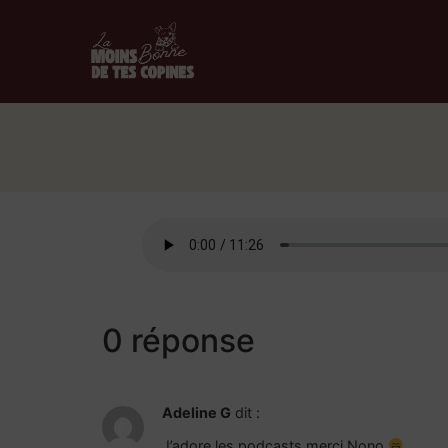
0 réponse
Adeline G
dit :
J’adore les podcasts merci Nono