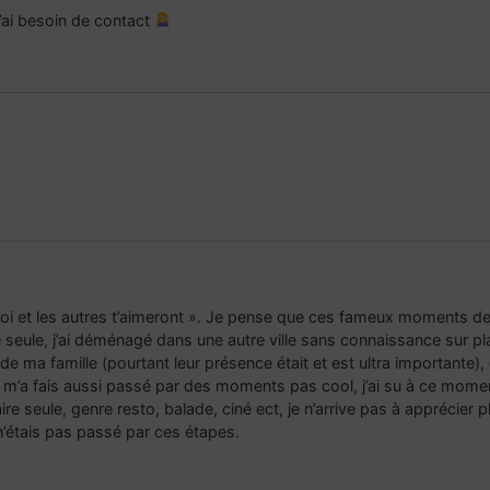
 j’ai besoin de contact
 toi et les autres t’aimeront ». Je pense que ces fameux moments de
e seule, j’ai déménagé dans une autre ville sans connaissance sur pla
 ma famille (pourtant leur présence était et est ultra importante), d
m’a fais aussi passé par des moments pas cool, j’ai su à ce moment
 seule, genre resto, balade, ciné ect, je n’arrive pas à apprécier 
 n’étais pas passé par ces étapes.