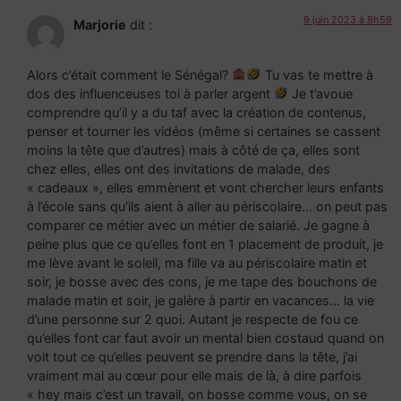
9 juin 2023 à 8h59
Marjorie
dit :
Alors c’était comment le Sénégal?
Tu vas te mettre à
dos des influenceuses toi à parler argent
Je t’avoue
comprendre qu’il y a du taf avec la création de contenus,
penser et tourner les vidéos (même si certaines se cassent
moins la tête que d’autres) mais à côté de ça, elles sont
chez elles, elles ont des invitations de malade, des
« cadeaux », elles emmènent et vont chercher leurs enfants
à l’école sans qu’ils aient à aller au périscolaire… on peut pas
comparer ce métier avec un métier de salarié. Je gagne à
peine plus que ce qu’elles font en 1 placement de produit, je
me lève avant le soleil, ma fille va au périscolaire matin et
soir, je bosse avec des cons, je me tape des bouchons de
malade matin et soir, je galère à partir en vacances… la vie
d’une personne sur 2 quoi. Autant je respecte de fou ce
qu’elles font car faut avoir un mental bien costaud quand on
voit tout ce qu’elles peuvent se prendre dans la tête, j’ai
vraiment mal au cœur pour elle mais de là, à dire parfois
« hey mais c’est un travail, on bosse comme vous, on se