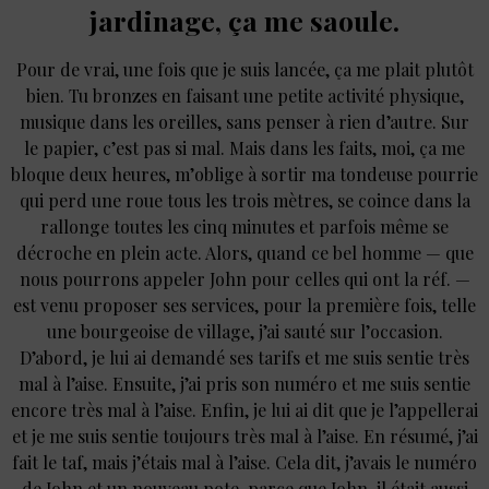
jardinage, ça me saoule.
Pour de vrai, une fois que je suis lancée, ça me plait plutôt
bien. Tu bronzes en faisant une petite activité physique,
musique dans les oreilles, sans penser à rien d’autre. Sur
le papier, c’est pas si mal. Mais dans les faits, moi, ça me
bloque deux heures, m’oblige à sortir ma tondeuse pourrie
qui perd une roue tous les trois mètres, se coince dans la
rallonge toutes les cinq minutes et parfois même se
décroche en plein acte. Alors, quand ce bel homme — que
nous pourrons appeler John pour celles qui ont la réf. —
est venu proposer ses services, pour la première fois, telle
une bourgeoise de village, j’ai sauté sur l’occasion.
D’abord, je lui ai demandé ses tarifs et me suis sentie très
mal à l’aise. Ensuite, j’ai pris son numéro et me suis sentie
encore très mal à l’aise. Enfin, je lui ai dit que je l’appellerai
et je me suis sentie toujours très mal à l’aise. En résumé, j’ai
fait le taf, mais j’étais mal à l’aise. Cela dit, j’avais le numéro
de John et un nouveau pote, parce que John, il était aussi