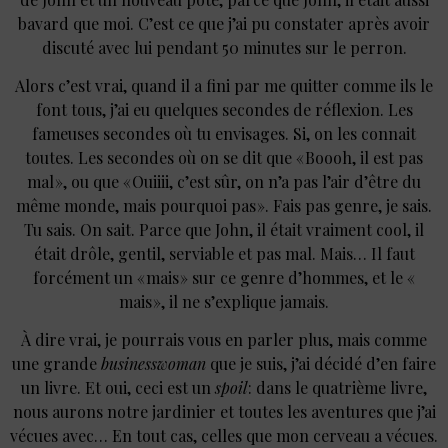
bavard que moi. C’est ce que j’ai pu constater après avoir
discuté avec lui pendant 50 minutes sur le perron.
Alors c’est vrai, quand il a fini par me quitter comme ils le
font tous, j’ai eu quelques secondes de réflexion. Les
fameuses secondes où tu envisages. Si, on les connait
toutes. Les secondes où on se dit que « Boooh, il est pas
mal », ou que « Ouiiii, c’est sûr, on n’a pas l’air d’être du
même monde, mais pourquoi pas ». Fais pas genre, je sais.
Tu sais. On sait. Parce que John, il était vraiment cool, il
était drôle, gentil, serviable et pas mal. Mais… Il faut
forcément un « mais » sur ce genre d’hommes, et le «
mais », il ne s’explique jamais.
À dire vrai, je pourrais vous en parler plus, mais comme
une grande
businesswoman
que je suis, j’ai décidé d’en faire
un livre. Et oui, ceci est un
spoil
: dans le quatrième livre,
nous aurons notre jardinier et toutes les aventures que j’ai
vécues avec… En tout cas, celles que mon cerveau a vécues.