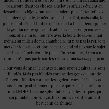
ancien iPhone se trouvait toujours sur le bureau ainsi que
beaucoup d’autres choses. Quelques affaires étaient en
désordre, les bijoux fantaisie n’étaient plus là ; toutefois, de
manière globale, je m’en sortais bien. Oui, mais voilà, le
plus chiant, c’était tout ce qu’il restait à faire. Déjà, appeler
la gendarmerie qui viendrait relever les empreintes et
nous offrir un joli fou rire avec la boite de
sex-toys
qui
trônait au milieu de ma chambre. Si tu n’as pas la réf, je te
mets la vidéo ici — et non, je ne reviendrai pas sur le sujet
car il a déjà pris trop de place. En revanche, il y en a un
dont je n’ai pas parlé sur les réseaux : ma
fucking
proprio.
Pour vous donner le contexte, mes propriétaires, ils sont
blindés. Mais pas blindés comme des gens qui ont de
l’argent. Blindés comme des agriculteurs céréaliers qui
possèdent probablement plus de quinze baraques, dont
une ÉNORME ferme splendide en vieilles briques qui
surplombe mon village. En somme, ils ont vraiment
beaucoup de thunes.