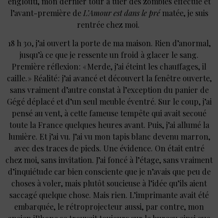
englouti, mon dernier tour à tuer des zombies effectué et
l’avant-première de
L’Amour est dans le pré
matée, je suis
rentrée chez moi.
18 h 30, j’ai ouvert la porte de ma maison. Rien d’anormal,
jusqu’à ce que je ressente un froid à glacer le sang.
Première réflexion : « Merde, j’ai éteint les chauffages, il
caille. » Réalité : j’ai avancé et découvert la fenêtre ouverte,
sans vraiment d’autre constat à l’exception du panier de
Gégé déplacé et d’un seul meuble éventré. Sur le coup, j’ai
pensé au vent, à cette fameuse tempête qui avait secoué
toute la France quelques heures avant. Puis, j’ai allumé la
lumière. Et j’ai vu. J’ai vu mon tapis blanc devenu marron,
avec des traces de pieds. Une évidence. On était entré
chez moi, sans invitation. J’ai foncé à l’étage, sans vraiment
d’inquiétude car bien consciente que je n’avais que peu de
choses à voler, mais plutôt soucieuse à l’idée qu’ils aient
saccagé quelque chose. Mais rien. L’imprimante avait été
embarquée, le rétroprojecteur aussi, par contre, mon