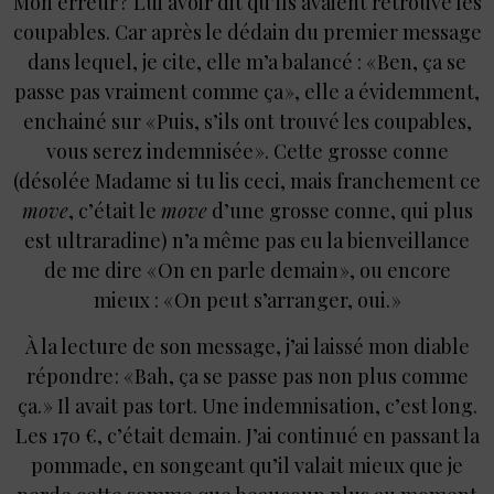
Mon erreur ? Lui avoir dit qu’ils avaient retrouvé les
coupables. Car après le dédain du premier message
dans lequel, je cite, elle m’a balancé : « Ben, ça se
passe pas vraiment comme ça », elle a évidemment,
enchainé sur « Puis, s’ils ont trouvé les coupables,
vous serez indemnisée ». Cette grosse conne
(désolée Madame si tu lis ceci, mais franchement ce
move
, c’était le
move
d’une grosse conne, qui plus
est ultraradine) n’a même pas eu la bienveillance
de me dire « On en parle demain », ou encore
mieux : « On peut s’arranger, oui. »
À la lecture de son message, j’ai laissé mon diable
répondre : « Bah, ça se passe pas non plus comme
ça. » Il avait pas tort. Une indemnisation, c’est long.
Les 170 €, c’était demain. J’ai continué en passant la
pommade, en songeant qu’il valait mieux que je