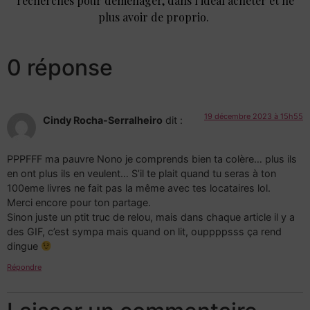
recherches pour déménager, dans l’idéal acheter et ne
plus avoir de proprio.
0 réponse
19 décembre 2023 à 15h55
Cindy Rocha-Serralheiro
dit :
PPPFFF ma pauvre Nono je comprends bien ta colère… plus ils
en ont plus ils en veulent… S’il te plait quand tu seras à ton
100eme livres ne fait pas la même avec tes locataires lol.
Merci encore pour ton partage.
Sinon juste un ptit truc de relou, mais dans chaque article il y a
des GIF, c’est sympa mais quand on lit, ouppppsss ça rend
dingue
Répondre