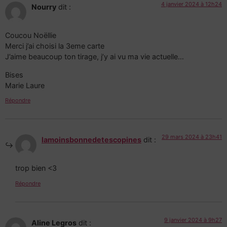
4 janvier 2024 à 12h24
Nourry
dit :
Coucou Noëllie
Merci j’ai choisi la 3eme carte
J’aime beaucoup ton tirage, j’y ai vu ma vie actuelle…
Bises
Marie Laure
Répondre
29 mars 2024 à 23h41
lamoinsbonnedetescopines
dit :
trop bien <3
Répondre
9 janvier 2024 à 9h27
Aline Legros
dit :