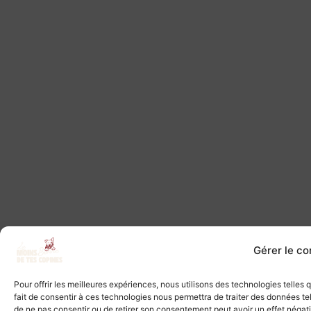
Gérer le c
Pour offrir les meilleures expériences, nous utilisons des technologies telles
fait de consentir à ces technologies nous permettra de traiter des données tel
de ne pas consentir ou de retirer son consentement peut avoir un effet négatif