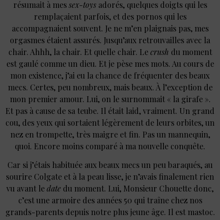
résumait à mes
sex-toys
adorés, quelques doigts qui les
remplaçaient parfois, et des pornos qui les
accompagnaient souvent. Je ne m’en plaignais pas, mes
orgasmes étaient assurés. Jusqu’aux retrouvailles avec la
chair. Ahhh, la chair. Et quelle chair. Le
crush
du moment
est gaulé comme un dieu. Et je pèse mes mots. Au cours de
mon existence, j’ai eu la chance de fréquenter des beaux
mecs. Certes, peu nombreux, mais beaux. À l’exception de
mon premier amour. Lui, on le surnommait « la girafe ».
Et pas à cause de sa teube. Il était laid, vraiment. Un grand
cou, des yeux qui sortaient légèrement de leurs orbites, un
nez en trompette, très maigre et fin. Pas un mannequin,
quoi. Encore moins comparé à ma nouvelle conquête.
Car si j’étais habituée aux beaux mecs un peu baraqués, au
sourire Colgate et à la peau lisse, je n’avais finalement rien
vu avant le
date
du moment. Lui, Monsieur Chouette donc,
c’est une armoire des années 50 qui traîne chez nos
grands-parents depuis notre plus jeune âge. Il est mastoc.