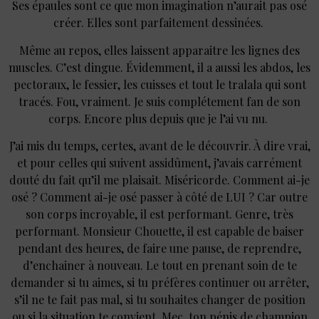
Ses épaules sont ce que mon imagination n’aurait pas osé
créer. Elles sont parfaitement dessinées.
Même au repos, elles laissent apparaitre les lignes des
muscles. C’est dingue. Évidemment, il a aussi les abdos, les
pectoraux, le fessier, les cuisses et tout le tralala qui sont
tracés. Fou, vraiment. Je suis complétement fan de son
corps. Encore plus depuis que je l’ai vu nu.
J’ai mis du temps, certes, avant de le découvrir. À dire vrai,
et pour celles qui suivent assidûment, j’avais carrément
douté du fait qu’il me plaisait. Miséricorde. Comment ai-je
osé ? Comment ai-je osé passer à côté de LUI ? Car outre
son corps incroyable, il est performant. Genre, très
performant. Monsieur Chouette, il est capable de baiser
pendant des heures, de faire une pause, de reprendre,
d’enchainer à nouveau. Le tout en prenant soin de te
demander si tu aimes, si tu préfères continuer ou arrêter,
s’il ne te fait pas mal, si tu souhaites changer de position
ou si la situation te convient. Mec, ton pénis de champion