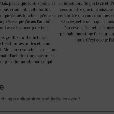
ais parce que je suis polie, et
communion, de partage et d’uni
s pas vraiment, cette foutue
reconnaitre que moi aussi, je l
u que j’étais touchée qu’elle se
rencontre qui vous illumine, c
i précisé que j’avais l’amitié
se crée, cette main qui se p
e tout avec beaucoup de tact.
d’au revoir. J’achetais la ma
probablement me faire une nou
us gentils dont elle faisait
tout. C’est ce que j’a
e très bonnes ondes et je ne
t. Moi, en revanche, je suis une
venait d’acheter une maison au
ore plus du monde pourri qui
e
 champs obligatoires sont indiqués avec
*