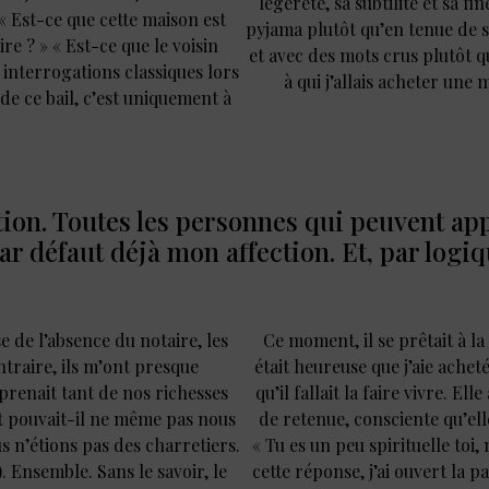
légèreté, sa subtilité et sa fi
« Est-ce que cette maison est
pyjama plutôt qu’en tenue de s
ire ? » « Est-ce que le voisin
et avec des mots crus plutôt q
 interrogations classiques lors
à qui j’allais acheter une 
 de ce bail, c’est uniquement à
.
tion. Toutes les personnes qui peuvent a
r défaut déjà mon affection. Et, par logique
e de l’absence du notaire, les
Ce moment, il se prêtait à l
ntraire, ils m’ont presque
était heureuse que j’aie achet
renait tant de nos richesses
qu’il fallait la faire vivre. E
t pouvait-il ne même pas nous
de retenue, consciente qu’elle
s n’étions pas des charretiers.
« Tu es un peu spirituelle toi,
. Ensemble. Sans le savoir, le
cette réponse, j’ai ouvert la p