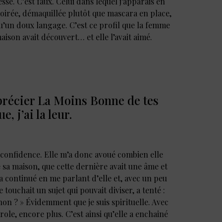
nesse. C’est faux. Celui dans lequel j’apparais en
oirée, démaquillée plutôt que mascara en place,
u’un doux langage. C’est ce profil que la femme
maison avait découvert… et elle l’avait aimé.
pprécier La Moins Bonne de tes
, j’ai la leur.
a confidence. Elle m’a donc avoué combien elle
é sa maison, que cette dernière avait une âme et
lle a continué en me parlant d’elle et, avec un peu
 touchait un sujet qui pouvait diviser, a tenté :
 non ? » Évidemment que je suis spirituelle. Avec
arole, encore plus. C’est ainsi qu’elle a enchainé