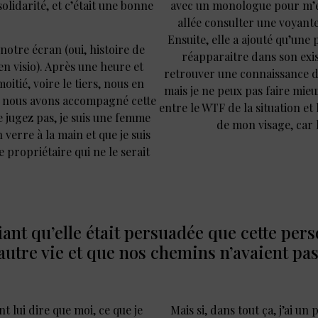
olidarité, et c’était une bonne
avec un monologue pour m’exp
allée consulter une voyante,
Ensuite, elle a ajouté qu’une
notre écran (oui, histoire de
réapparaitre dans son exist
n visio). Après une heure et
retrouver une connaissance de 
oitié, voire le tiers, nous en
mais je ne peux pas faire mieu
a, nous avons accompagné cette
entre le WTF de la situation et 
e jugez pas, je suis une femme
de mon visage, car 
 verre à la main et que je suis
e propriétaire qui ne le serait
iant qu’elle était persuadée que cette pers
autre vie et que nos chemins n’avaient pas 
nt lui dire que moi, ce que je
Mais si, dans tout ça, j’ai un