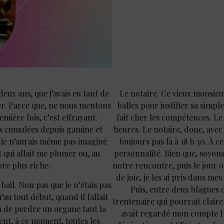
deux ans, que j’avais eu tant de
Le notaire. Ce vieux monsieu
uter. Parce que, ne nous mentons
balles pour justifier sa simp
emière fois, c’est effrayant.
fait cher les compétences. Le 
es cumulées depuis gamine et
heures. Le notaire, donc, avec 
 je n’aurais même pas imaginé
toujours pas là à 18 h 30. À 
at qui allait me plumer ou, au
personnalité. Bien que, soyons
ore plus riche.
notre rencontre, puis le jour où
de joie, je les ai pris dans me
 bail. Non pas que je n’étais pas
Puis, entre deux blagues d
’au tout début, quand il fallait
trentenaire qui pourrait claire
on de perdre un organe tant la
avait regardé mon compte In
nt, à ce moment, toutes les