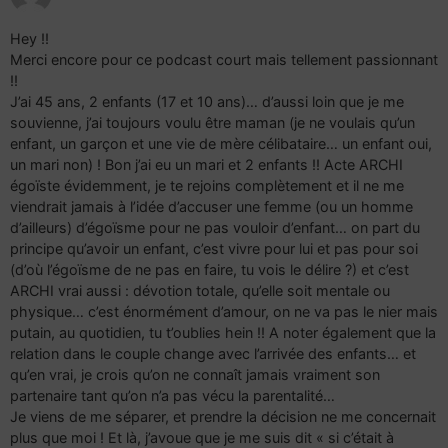
Hey !!
Merci encore pour ce podcast court mais tellement passionnant
!!
J’ai 45 ans, 2 enfants (17 et 10 ans)… d’aussi loin que je me
souvienne, j’ai toujours voulu être maman (je ne voulais qu’un
enfant, un garçon et une vie de mère célibataire… un enfant oui,
un mari non) ! Bon j’ai eu un mari et 2 enfants !! Acte ARCHI
égoïste évidemment, je te rejoins complètement et il ne me
viendrait jamais à l’idée d’accuser une femme (ou un homme
d’ailleurs) d’égoïsme pour ne pas vouloir d’enfant… on part du
principe qu’avoir un enfant, c’est vivre pour lui et pas pour soi
(d’où l’égoïsme de ne pas en faire, tu vois le délire ?) et c’est
ARCHI vrai aussi : dévotion totale, qu’elle soit mentale ou
physique… c’est énormément d’amour, on ne va pas le nier mais
putain, au quotidien, tu t’oublies hein !! A noter également que la
relation dans le couple change avec l’arrivée des enfants… et
qu’en vrai, je crois qu’on ne connaît jamais vraiment son
partenaire tant qu’on n’a pas vécu la parentalité…
Je viens de me séparer, et prendre la décision ne me concernait
plus que moi ! Et là, j’avoue que je me suis dit « si c’était à