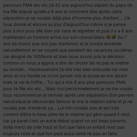
parcours PMA etc etc j’ai 42 ans aujourd’hui séparé du papa de
ma fille depuis qu’elle a 9 ans et comment dire après cette
séparation je ne voulais déjà plus d’homme plus d’enfant… J’ai
tous donné et encore au jour d’aujourd’hui même si je pense
plus à moi pour elle bien sûr sans le regretter et puis il y a 6 ans
maintenant un homme arrive sur son cheval blanc
(lui 7
ans de moins que moi pas d’enfants) et je tombe enceinte
naturellement en se voyant que pendant les vacances scolaires
car éloigné de 1000kms et bien nous avons pris la décision
comme on nous a appris a dire de choisir de ne pas le mettre
au monde… Heureusement j’ai été très bien entourée car mes
amis et ma famille ne m’ont jamais mis le doute en me disant
mais la vie te l’offre… Toi qui a mis 6 ans plus parcours PMA
pour ta fille etc etc… Mais moi personnellement je ne me voyais
tous recommencer je revivais après une séparation d’un pervers
narcissique je découvrais l’amour le vrai la relation saine et je ne
voulais pas m’enlever ça… Lui n’en voulais pas et est très
content d’être le beau père de la mienne qui gère quand il veut,
car ça pareil c’est un autre débat quand on est beau parents.
Voilà merci de crier haut et fort que faire un enfant n’est pas
toujours rose et que l’on peut aussi aimé ne pas en faire.