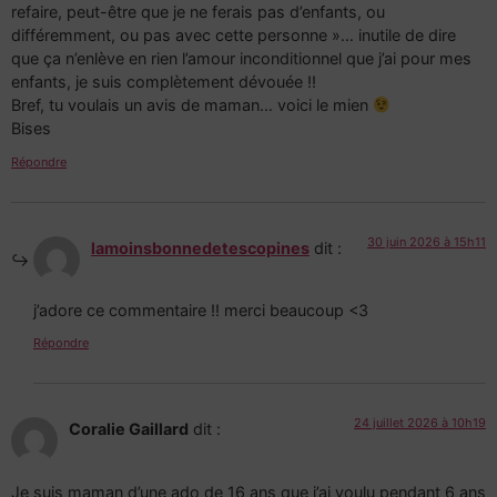
refaire, peut-être que je ne ferais pas d’enfants, ou
différemment, ou pas avec cette personne »… inutile de dire
que ça n’enlève en rien l’amour inconditionnel que j’ai pour mes
enfants, je suis complètement dévouée !!
Bref, tu voulais un avis de maman… voici le mien
Bises
Répondre
30 juin 2026 à 15h11
lamoinsbonnedetescopines
dit :
j’adore ce commentaire !! merci beaucoup <3
Répondre
24 juillet 2026 à 10h19
Coralie Gaillard
dit :
Je suis maman d’une ado de 16 ans que j’ai voulu pendant 6 ans