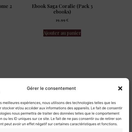
Tome 2
Ebook Saga Coralie (Pack 3
ebooks)
19,99
€
Ajouter au panier
Gérer le consentement
les meilleures expériences, nous utilisons des technologies telles que les
 stocker et/ou accéder aux informations des appareils. Le fait de consentir
ologies nous permettra de traiter des données telles que le comportement
n ou les ID uniques sur ce site. Le fait de ne pas consentir ou de retirer son
 peut avoir un effet négatif sur certaines caractéristiques et fonctions.