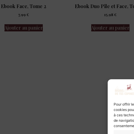
Ebook Face, Tome 2
Ebook Duo Pile et Face, 
7,99
€
15,98
€
Ajouter au panier
Ajouter au panier
Pour offrir 
cookies pour
à ces techn
de navigatio
consentement